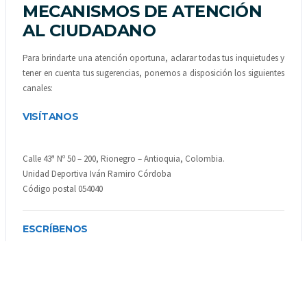
MECANISMOS DE ATENCIÓN
AL CIUDADANO
Para brindarte una atención oportuna, aclarar todas tus inquietudes y
tener en cuenta tus sugerencias, ponemos a disposición los siguientes
canales:
VISÍTANOS
Calle 43ª Nº 50 – 200, Rionegro – Antioquia, Colombia.
Unidad Deportiva Iván Ramiro Córdoba
Código postal 054040
ESCRÍBENOS
Correo electrónico:
info@imer.gov.co
Notificaciones judiciales: notificaciones:
juridica@imer.gov.co