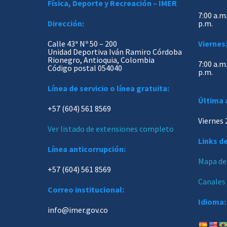
Física, Deporte y Recreación – IMER
7:00 a.m.
Dirección:
p.m.
Calle 43ª Nº 50 – 200
Viernes
Unidad Deportiva Iván Ramiro Córdoba
Rionegro, Antioquia, Colombia
7:00 a.m.
Código postal 054040
p.m.
Línea de servicio o línea gratuita:
Última 
+57 (604) 561 8569
Viernes 
Ver listado de extensiones completo
Links de
Línea anticorrupción:
Mapa del
+57 (604) 561 8569
Canales
Correo institucional:
Idioma:
info@imer.gov.co