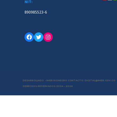
NIT:
890985523-6
Facebook
Twitter
Instagram
DESARROLLADO - IMER RIONEGRO CONTACTO: DIGITAL@IMER.GOV.CO
DERECHOS RESERVADOS 2024 - 2026