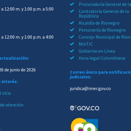
Procuraduría General de l
 a 12:00 m. y 1:00 p.m. a 5:00
Contraloría General de la
República
Alcaldía de Rionegro
:
Personería de Rionegro
 a 12:00 m. y 1:00 p.m. a 4:00
Concejo Municipal de Rio
MinTIC
Gobierno en Línea
actualización:
Hora legal Colombiana
26 de junio de 2026
Correo único para notificac
judiciales:
 interés:
juridica@imer.gov.co
 sitio
 de atención