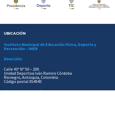
UBICACIÓN
Instituto Municipal de Educación Física, Deporte y
Recreación – IMER
Dirección:
Calle 43ª Nº 50 – 200
Unidad Deportiva Iván Ramiro Córdoba
Rionegro, Antioquia, Colombia
Código postal 054040
Línea de servicio o línea gratuita:
+57 (604) 561 8569
Ver listado de extensiones completo