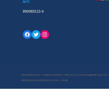
NIT:
890985523-6
Facebook
Twitter
Instagram
DESARROLLADO - IMER RIONEGRO CONTACTO: DIGITAL@IMER.GOV.CO
DERECHOS RESERVADOS 2024 - 2026