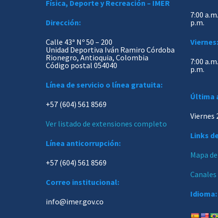
Física, Deporte y Recreación – IMER
7:00 a.m.
Dirección:
p.m.
Calle 43ª Nº 50 – 200
Viernes
Unidad Deportiva Iván Ramiro Córdoba
Rionegro, Antioquia, Colombia
7:00 a.m.
Código postal 054040
p.m.
Línea de servicio o línea gratuita:
Última 
+57 (604) 561 8569
Viernes 
Ver listado de extensiones completo
Links de
Línea anticorrupción:
Mapa del
+57 (604) 561 8569
Canales
Correo institucional:
Idioma:
info@imer.gov.co