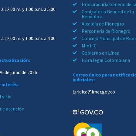
Procuraduría General de l
 a 12:00 m. y 1:00 p.m. a 5:00
Contraloría General de la
República
Alcaldía de Rionegro
:
Personería de Rionegro
 a 12:00 m. y 1:00 p.m. a 4:00
Concejo Municipal de Rio
MinTIC
Gobierno en Línea
actualización:
Hora legal Colombiana
26 de junio de 2026
Correo único para notificac
judiciales:
 interés:
juridica@imer.gov.co
 sitio
 de atención