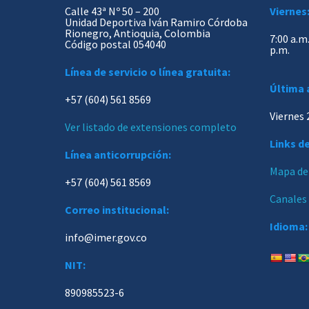
Calle 43ª Nº 50 – 200
Viernes
Unidad Deportiva Iván Ramiro Córdoba
Rionegro, Antioquia, Colombia
7:00 a.m.
Código postal 054040
p.m.
Línea de servicio o línea gratuita:
Última 
+57 (604) 561 8569
Viernes 
Ver listado de extensiones completo
Links de
Línea anticorrupción:
Mapa del
+57 (604) 561 8569
Canales
Correo institucional:
Idioma:
info@imer.gov.co
NIT:
890985523-6