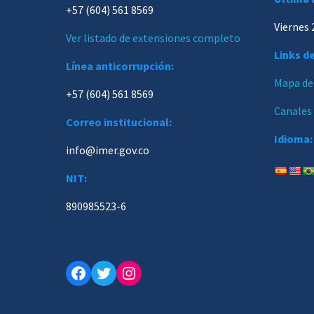
+57 (604) 561 8569
Viernes 
Ver listado de extensiones completo
Links de
Línea anticorrupción:
Mapa del
+57 (604) 561 8569
Canales
Correo institucional:
Idioma:
info@imer.gov.co
NIT:
890985523-6
Facebook
Twitter
Instagram