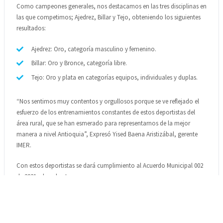
Como campeones generales, nos destacamos en las tres disciplinas en
las que competimos; Ajedrez, Billar y Tejo, obteniendo los siguientes
resultados:
Ajedrez: Oro, categoría masculino y femenino.
Billar: Oro y Bronce, categoría libre.
Tejo: Oro y plata en categorías equipos, individuales y duplas.
“Nos sentimos muy contentos y orgullosos porque se ve reflejado el
esfuerzo de los entrenamientos constantes de estos deportistas del
área rural, que se han esmerado para representarnos de la mejor
manera a nivel Antioquia”, Expresó Yised Baena Aristizábal, gerente
IMER.
Con estos deportistas se dará cumplimiento al Acuerdo Municipal 002
de 2021, el cual entrega
incentivos económicos a los deportistas campesinos que nos
representan a nivel departamental.
Cabe resaltar que para estos juegos se contaba con 133 deportistas