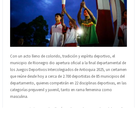
Con un acto lleno de colorido, tradición y espíritu deportivo, el
municipio de Rionegro dio apertura oficial a la final departamental de
los Juegos Deportivos Intercolegiados de Antioquia 2025, un certamen
que reúne desde hoy a cerca de 2.700 deportistas de 85 municipios del
departamento, quienes competirán en 22 disciplinas deportivas, en las
categorías prejuvenil y juvenil, tanto en rama femenina como
masculina.
La ceremonia inaugural se llevó a cabo en el parqueadero del Estadio
Alberto Grisales, con la presencia del alcalde Jorge Humberto Rivas
Urrea, el gerente de Indeportes Antioquia Luis Giovany Arias Tobón, el
subgerente de Fomento y Desarrollo Deportivo Ferney Cardona
Echeverri, el gerente del IMER Robinson Builes Gómez y la secretaria de