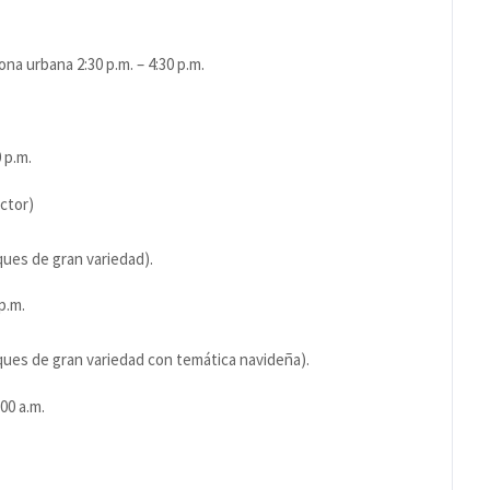
ona urbana 2:30 p.m. – 4:30 p.m.
0 p.m.
ctor)
ques de gran variedad).
p.m.
oques de gran variedad con temática navideña).
:00 a.m.