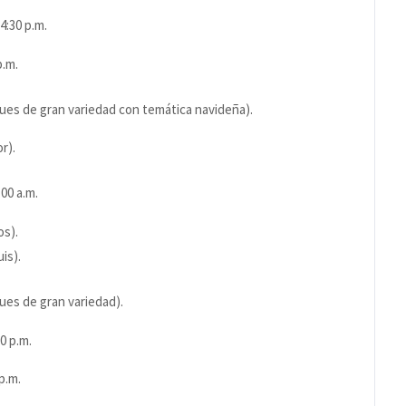
 4:30 p.m.
p.m.
ques de gran variedad con temática navideña).
r).
:00 a.m.
os).
is).
ues de gran variedad).
30 p.m.
p.m.