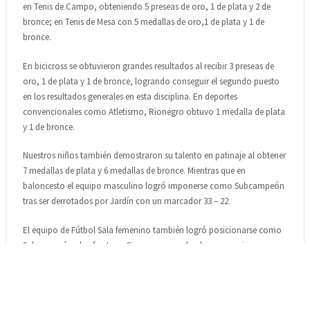
en Tenis de Campo, obteniendo 5 preseas de oro, 1 de plata y 2 de
bronce; en Tenis de Mesa con 5 medallas de oro,1 de plata y 1 de
bronce.
En bicicross se obtuvieron grandes resultados al recibir 3 preseas de
oro, 1 de plata y 1 de bronce, logrando conseguir el segundo puesto
en los resultados generales en esta disciplina. En deportes
convencionales como Atletismo, Rionegro obtuvo 1 medalla de plata
y 1 de bronce.
Nuestros niños también demostraron su talento en patinaje al obtener
7 medallas de plata y 6 medallas de bronce. Mientras que en
baloncesto el equipo masculino logró imponerse como Subcampeón
tras ser derrotados por Jardín con un marcador 33 – 22.
El equipo de Fútbol Sala femenino también logró posicionarse como
Subcampeón al enfrentar a Cisneros cerrando el compromiso con
derrota y con un marcador 3 -1.
En Karate nuestros deportistas terminaron su participación en estas
justas deportivas con 2 preseas de plata y 2 de bronce ocupando el