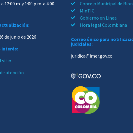
 a 12:00 m. y 1:00 p.m. a 4:00
Concejo Municipal de Rio
MinTIC
Gobierno en Línea
actualización:
Hora legal Colombiana
26 de junio de 2026
Correo único para notificac
judiciales:
 interés:
juridica@imer.gov.co
 sitio
 de atención