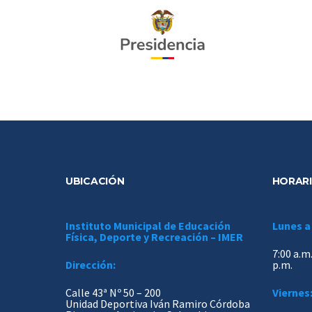
UBICACIÓN
HORARI
Instituto Municipal de Educación
Lunes a
Física, Deporte y Recreación – IMER
7:00 a.m.
Dirección:
p.m.
Calle 43ª Nº 50 – 200
Viernes
Unidad Deportiva Iván Ramiro Córdoba