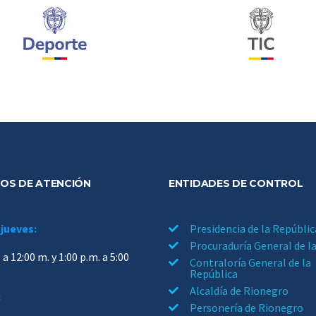
OS DE ATENCIÓN
ENTIDADES DE CONTROL
 jueves:
Presidencia de la Repúblic
Procuraduría General de l
 a 12:00 m. y 1:00 p.m. a 5:00
Contraloría General de la
República
Alcaldía de Rionegro
:
Personería de Rionegro