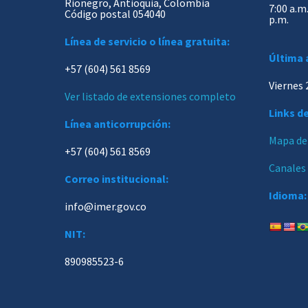
Rionegro, Antioquia, Colombia
7:00 a.m.
Código postal 054040
p.m.
Línea de servicio o línea gratuita:
Última 
+57 (604) 561 8569
Viernes 
Ver listado de extensiones completo
Links de
Línea anticorrupción:
Mapa del
+57 (604) 561 8569
Canales
Correo institucional:
Idioma:
info@imer.gov.co
NIT:
890985523-6