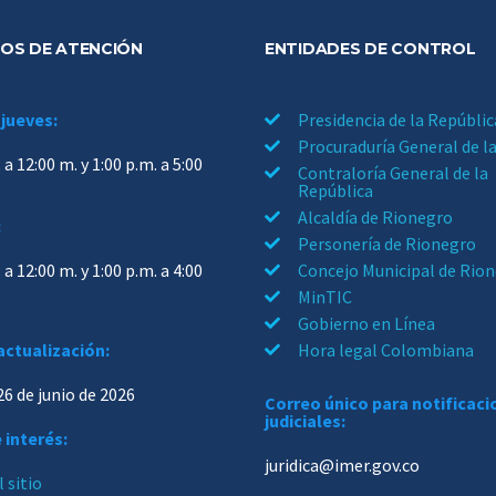
OS DE ATENCIÓN
ENTIDADES DE CONTROL
 jueves:
Presidencia de la Repúblic
Procuraduría General de l
 a 12:00 m. y 1:00 p.m. a 5:00
Contraloría General de la
República
Alcaldía de Rionegro
:
Personería de Rionegro
 a 12:00 m. y 1:00 p.m. a 4:00
Concejo Municipal de Rio
MinTIC
Gobierno en Línea
actualización:
Hora legal Colombiana
26 de junio de 2026
Correo único para notificac
judiciales:
 interés:
juridica@imer.gov.co
 sitio