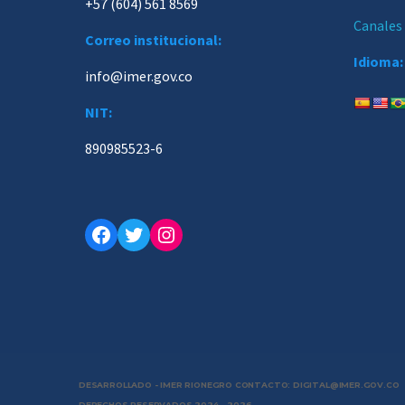
+57 (604) 561 8569
Canales
Correo institucional:
Idioma:
info@imer.gov.co
NIT:
890985523-6
Facebook
Twitter
Instagram
DESARROLLADO - IMER RIONEGRO CONTACTO: DIGITAL@IMER.GOV.CO
DERECHOS RESERVADOS 2024 - 2026