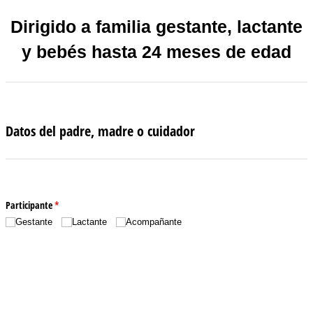
Dirigido a familia gestante, lactante
y bebés hasta 24 meses de edad
Datos del padre, madre o cuidador
Participante
(necesario)
*
Gestante
Lactante
Acompañante
Nombre
(necesario)
*
Apellidos
(necesario)
*