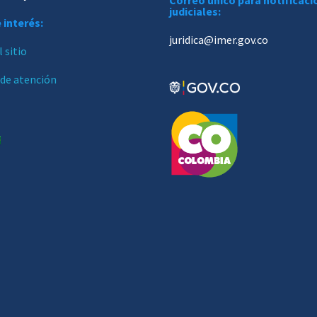
Correo único para notificac
judiciales:
 interés:
juridica@imer.gov.co
 sitio
 de atención