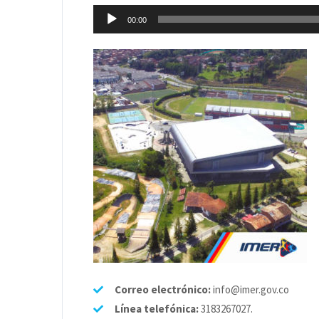
Reproductor
00:00
de
audio
Correo electrónico:
info@imer.gov.co
Línea telefónica:
3183267027.