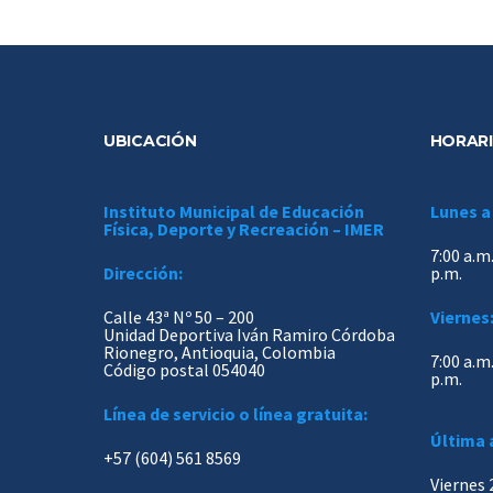
UBICACIÓN
HORARI
Instituto Municipal de Educación
Lunes a
Física, Deporte y Recreación – IMER
7:00 a.m.
Dirección:
p.m.
Calle 43ª Nº 50 – 200
Viernes
Unidad Deportiva Iván Ramiro Córdoba
Rionegro, Antioquia, Colombia
7:00 a.m.
Código postal 054040
p.m.
Línea de servicio o línea gratuita:
Última 
+57 (604) 561 8569
Viernes 