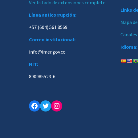
Ver listado de extensiones completo
Links de
Línea anticorrupción:
Mapa del
+57 (604) 561 8569
Canales
Correo institucional:
Idioma:
info@imer.gov.co
NIT:
890985523-6
Facebook
Twitter
Instagram