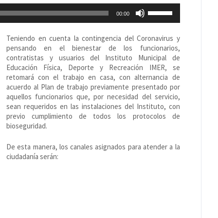
Utiliza
00:00
las
teclas
de
Teniendo en cuenta la contingencia del Coronavirus y
flecha
pensando en el bienestar de los funcionarios,
arriba/abajo
contratistas y usuarios del Instituto Municipal de
para
Educación Física, Deporte y Recreación IMER, se
aumentar
retomará con el trabajo en casa, con alternancia de
o
acuerdo al Plan de trabajo previamente presentado por
disminuir
aquellos funcionarios que, por necesidad del servicio,
el
sean requeridos en las instalaciones del Instituto, con
volumen.
previo cumplimiento de todos los protocolos de
bioseguridad.
De esta manera, los canales asignados para atender a la
ciudadanía serán: